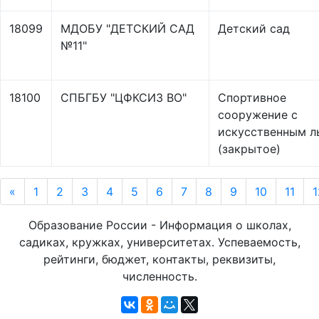
18099
МДОБУ "ДЕТСКИЙ САД
Детский сад
№11"
18100
СПБГБУ "ЦФКСИЗ ВО"
Спортивное
сооружение с
искусственным л
(закрытое)
«
1
2
3
4
5
6
7
8
9
10
11
1
Образование России - Информация о школах,
садиках, кружках, университетах. Успеваемость,
рейтинги, бюджет, контакты, реквизиты,
численность.