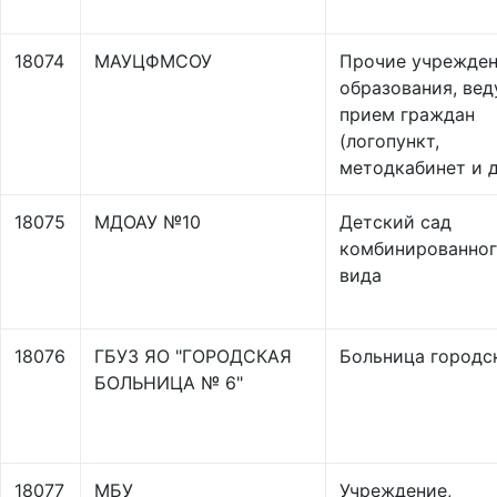
18074
МАУЦФМСОУ
Прочие учрежде
образования, ве
прием граждан
(логопункт,
методкабинет и д
18075
МДОАУ №10
Детский сад
комбинированно
вида
18076
ГБУЗ ЯО "ГОРОДСКАЯ
Больница городс
БОЛЬНИЦА № 6"
18077
МБУ
Учреждение,