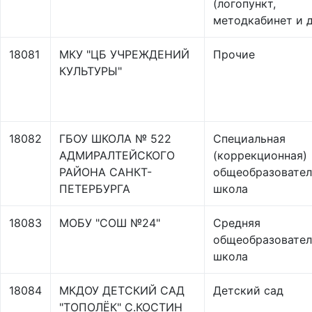
(логопункт,
методкабинет и д
18081
МКУ "ЦБ УЧРЕЖДЕНИЙ
Прочие
КУЛЬТУРЫ"
18082
ГБОУ ШКОЛА № 522
Специальная
АДМИРАЛТЕЙСКОГО
(коррекционная)
РАЙОНА САНКТ-
общеобразовател
ПЕТЕРБУРГА
школа
18083
МОБУ "СОШ №24"
Средняя
общеобразовател
школа
18084
МКДОУ ДЕТСКИЙ САД
Детский сад
"ТОПОЛЁК" С.КОСТИН