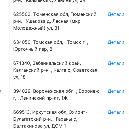
р-н, , Калманка с, Ленина ул, 24
625502, Тюменская обл, Тюменский
Детали
р-н, , Ушакова д, Лесная (мкр
Молодежный) ул, 31
634050, Томская обл, , Томск г, ,
Детали
Юрточный пер, 8
674340, Забайкальский край,
Детали
Калганский р-н, , Калга с, Советская
ул, 18
м
394029, Воронежская обл, , Воронеж
Детали
г, , Ленинский пр-кт, 1Ж
669513, Иркутская обл, Эхирит-
Детали
Булагатский р-н, , Гаханы с,
Балтахинова ул, ДОМ 1