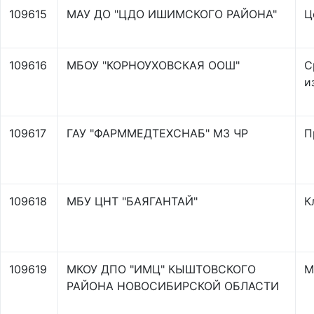
109615
МАУ ДО "ЦДО ИШИМСКОГО РАЙОНА"
Ц
109616
МБОУ "КОРНОУХОВСКАЯ ООШ"
С
и
109617
ГАУ "ФАРММЕДТЕХСНАБ" МЗ ЧР
П
109618
МБУ ЦНТ "БАЯГАНТАЙ"
К
109619
МКОУ ДПО "ИМЦ" КЫШТОВСКОГО
М
РАЙОНА НОВОСИБИРСКОЙ ОБЛАСТИ