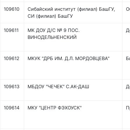
109610
Сибайский институт (филиал) БашГУ,
О
СИ (филиал) БашГУ
109611
МК ДОУ Д/С № 9 ПОС.
Д
ВИНОДЕЛЬНЕНСКИЙ
109612
МКУК "ДРБ ИМ. Д.Л. МОРДОВЦЕВА"
Б
109613
МБДОУ "ЧЕЧЕК" С.АК-ДАШ
Д
109614
МКУ "ЦЕНТР ФЭХОУСК"
П