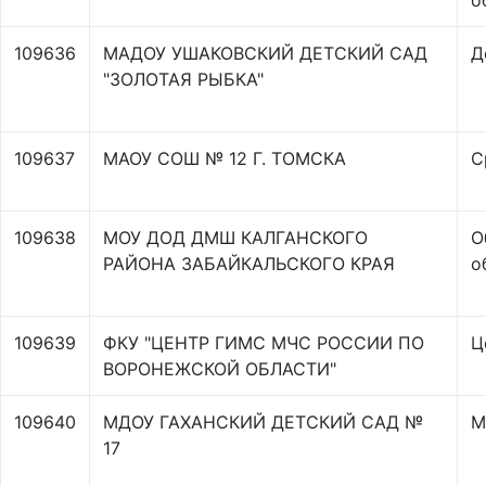
о
109636
МАДОУ УШАКОВСКИЙ ДЕТСКИЙ САД
Д
"ЗОЛОТАЯ РЫБКА"
109637
МАОУ СОШ № 12 Г. ТОМСКА
С
109638
МОУ ДОД ДМШ КАЛГАНСКОГО
О
РАЙОНА ЗАБАЙКАЛЬСКОГО КРАЯ
о
109639
ФКУ "ЦЕНТР ГИМС МЧС РОССИИ ПО
Ц
ВОРОНЕЖСКОЙ ОБЛАСТИ"
109640
МДОУ ГАХАНСКИЙ ДЕТСКИЙ САД №
М
17