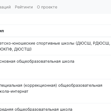
заций
Рейтинги
О проекте
ип
етско-юношеские спортивные школы (ДЮСШ, РДЮСШ,
ЮКПФ, ДЮСТШ)
сновная общеобразовательная школа
пециальная (коррекционная) общеобразовательная
кола-интернат
редняя общеобразовательная школа