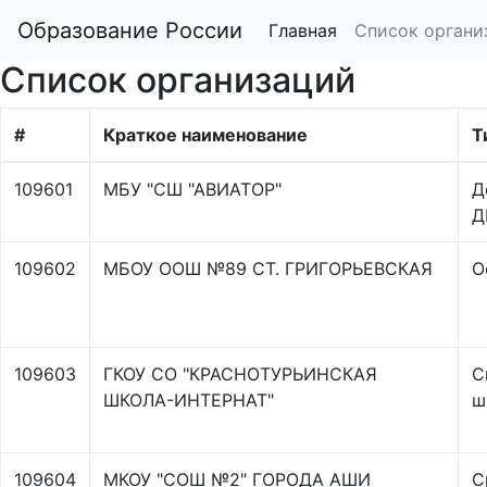
Образование России
Главная
Список органи
Список организаций
#
Краткое наименование
Т
109601
МБУ "СШ "АВИАТОР"
Д
Д
109602
МБОУ ООШ №89 СТ. ГРИГОРЬЕВСКАЯ
О
109603
ГКОУ СО "КРАСНОТУРЬИНСКАЯ
С
ШКОЛА-ИНТЕРНАТ"
ш
109604
МКОУ "СОШ №2" ГОРОДА АШИ
С