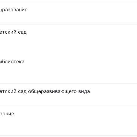
бразование
етский сад
иблиотека
етский сад общеразвивающего вида
рочие