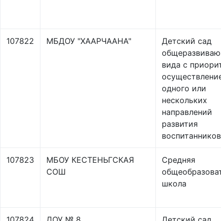
107822
МБДОУ "ХААРЧААНА"
Детский сад
общеразвиваю
вида с приори
осуществлени
одного или
нескольких
направлений
развития
воспитанников
107823
МБОУ КЕСТЕНЬГСКАЯ
Средняя
СОШ
общеобразова
школа
107824
ДОУ № 8
Детский сад