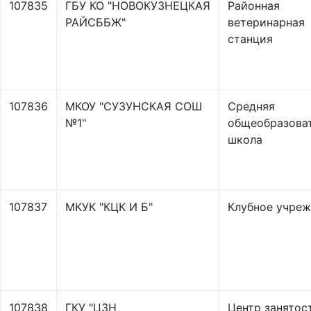
107835
ГБУ КО "НОВОКУЗНЕЦКАЯ
Районная
РАЙСББЖ"
ветеринарная
станция
107836
МКОУ "СУЗУНСКАЯ СОШ
Средняя
№1"
общеобразова
школа
107837
МКУК "КЦК И Б"
Клубное учре
107838
ГКУ "ЦЗН
Центр занятос