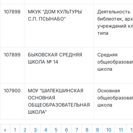
107898
МКУК "ДОМ КУЛЬТУРЫ
Деятельность
С.П. ПСЫНАБО"
библиотек, арх
учреждений кл
типа
107899
БЫКОВСКАЯ СРЕДНЯЯ
Средняя
ШКОЛА № 14
общеобразова
школа
107900
МОУ "ШИЛЕКШИНСКАЯ
Основная
ОСНОВНАЯ
общеобразова
ОБЩЕОБРАЗОВАТЕЛЬНАЯ
школа
ШКОЛА"
«
1
2
3
4
5
6
7
8
9
10
11
1