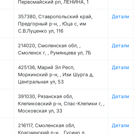
Первомайский рп, ЛЕНИНА, 1
357380, Ставропольский край,
Детали
Предгорный р-н, , Юца с, им
С.В.Луценко ул, 116
214020, Смоленская обл, ,
Детали
Смоленск г, , Румянцева ул, 7Б
425136, Марий Эл Респ,
Детали
Моркинский р-н, , Изи Шурга д,
Центральная ул, 53
391030, Рязанская обл,
Детали
Клепиковский р-н, Спас-Клепики г, ,
Московская ул, 33
216117, Смоленская обл,
Детали
Краснинский р-н, , Гусино д,