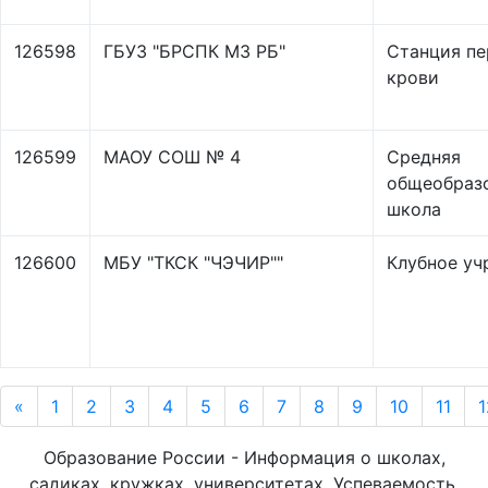
126598
ГБУЗ "БРСПК МЗ РБ"
Станция пе
крови
126599
МАОУ СОШ № 4
Средняя
общеобраз
школа
126600
МБУ "ТКСК "ЧЭЧИР""
Клубное уч
«
1
2
3
4
5
6
7
8
9
10
11
1
Образование России - Информация о школах,
садиках, кружках, университетах. Успеваемость,