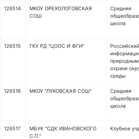
126514
МКОУ ОРЕХОЛОГОВСКАЯ
Средняя
СОШ
общеобраз
школа
126515
ГКУ РД "ЦООС И ФГИ"
Российски
информаци
природным
охране ок
среды
126516
МКОУ "ЛУКОВСКАЯ СОШ"
Средняя
общеобраз
школа
126517
МБУК "СДК ИВАНОВСКОГО
Клубное уч
С.П."