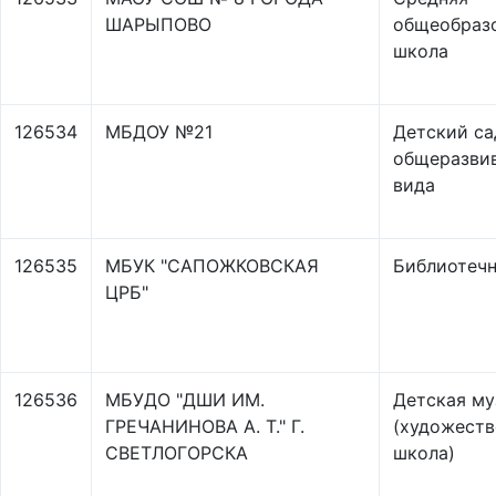
ШАРЫПОВО
общеобраз
школа
126534
МБДОУ №21
Детский са
общеразви
вида
126535
МБУК "САПОЖКОВСКАЯ
Библиотечн
ЦРБ"
126536
МБУДО "ДШИ ИМ.
Детская му
ГРЕЧАНИНОВА А. Т." Г.
(художеств
СВЕТЛОГОРСКА
школа)