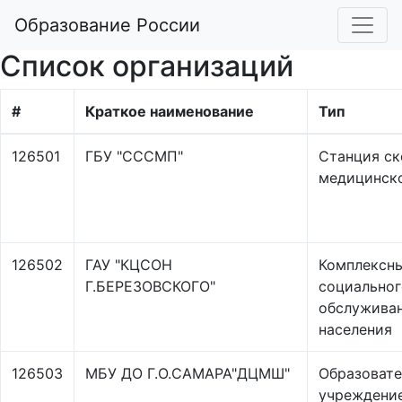
Образование России
Список организаций
#
Краткое наименование
Тип
126501
ГБУ "СССМП"
Станция с
медицинск
126502
ГАУ "КЦСОН
Комплексны
Г.БЕРЕЗОВСКОГО"
социальног
обслужива
населения
126503
МБУ ДО Г.О.САМАРА"ДЦМШ"
Образовате
учреждени