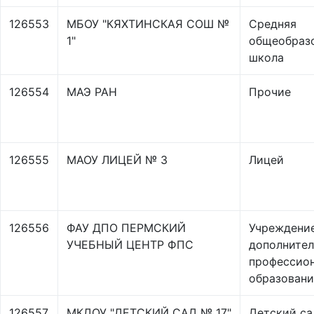
126553
МБОУ "КЯХТИНСКАЯ СОШ №
Средняя
1"
общеобраз
школа
126554
МАЭ РАН
Прочие
126555
МАОУ ЛИЦЕЙ № 3
Лицей
126556
ФАУ ДПО ПЕРМСКИЙ
Учреждени
УЧЕБНЫЙ ЦЕНТР ФПС
дополнител
профессио
образовани
126557
МКДОУ "ДЕТСКИЙ САД № 17"
Детский са