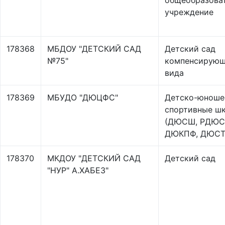
общеобразова
учреждение
178368
МБДОУ "ДЕТСКИЙ САД
Детский сад
№75"
компенсирующ
вида
178369
МБУДО "ДЮЦФС"
Детско-юноше
спортивные ш
(ДЮСШ, РДЮС
ДЮКПФ, ДЮС
178370
МКДОУ "ДЕТСКИЙ САД
Детский сад
"НУР" А.ХАБЕЗ"