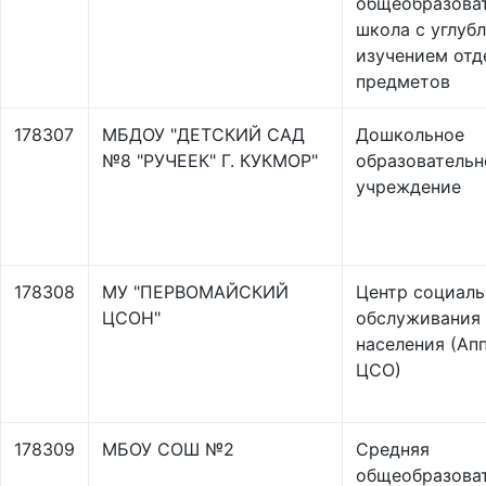
общеобразова
школа с углуб
изучением отд
предметов
178307
МБДОУ "ДЕТСКИЙ САД
Дошкольное
№8 "РУЧЕЕК" Г. КУКМОР"
образовательн
учреждение
178308
МУ "ПЕРВОМАЙСКИЙ
Центр социаль
ЦСОН"
обслуживания
населения (Ап
ЦСО)
178309
МБОУ СОШ №2
Средняя
общеобразова