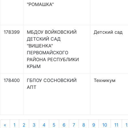
"РОМАШКА"
178399
МБДОУ ВОЙКОВСКИЙ
Детский сад
ДЕТСКИЙ САД
"ВИШЕНКА"
ПЕРВОМАЙСКОГО
РАЙОНА РЕСПУБЛИКИ
КРЫМ
178400
ГБПОУ СОСНОВСКИЙ
Техникум
АПТ
«
1
2
3
4
5
6
7
8
9
10
11
1