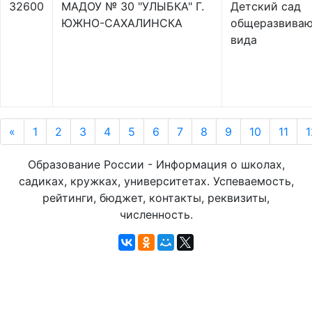
32600
МАДОУ № 30 "УЛЫБКА" Г.
Детский сад
ЮЖНО-САХАЛИНСКА
общеразвива
вида
«
1
2
3
4
5
6
7
8
9
10
11
1
Образование России - Информация о школах,
садиках, кружках, университетах. Успеваемость,
рейтинги, бюджет, контакты, реквизиты,
численность.