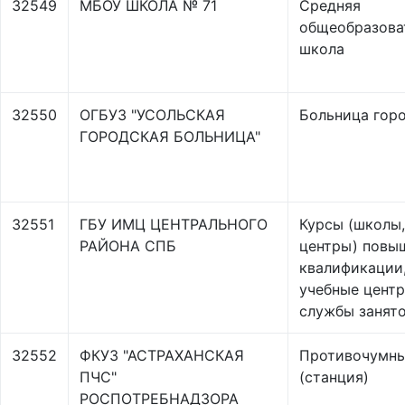
32549
МБОУ ШКОЛА № 71
Средняя
общеобразова
школа
32550
ОГБУЗ "УСОЛЬСКАЯ
Больница гор
ГОРОДСКАЯ БОЛЬНИЦА"
32551
ГБУ ИМЦ ЦЕНТРАЛЬНОГО
Курсы (школы,
РАЙОНА СПБ
центры) повы
квалификации
учебные цент
службы занят
32552
ФКУЗ "АСТРАХАНСКАЯ
Противочумны
ПЧС"
(станция)
РОСПОТРЕБНАДЗОРА