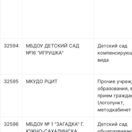
32594
МБДОУ ДЕТСКИЙ САД
Детский сад
№16 "ИГРУШКА"
компенсирую
вида
32595
МКУДО РЦИТ
Прочие учреж
образования,
прием гражда
(логопункт,
методкабинет 
32596
МБДОУ № 1 "ЗАГАДКА" Г.
Детский сад
ЮЖНО-САХАЛИНСКА
общеразвива