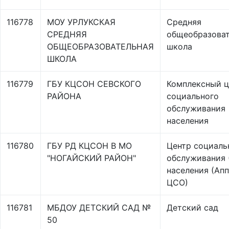
116778
МОУ УРЛУКСКАЯ
Средняя
СРЕДНЯЯ
общеобразоват
ОБЩЕОБРАЗОВАТЕЛЬНАЯ
школа
ШКОЛА
116779
ГБУ КЦСОН СЕВСКОГО
Комплексный ц
РАЙОНА
социального
обслуживания
населения
116780
ГБУ РД КЦСОН В МО
Центр социаль
"НОГАЙСКИЙ РАЙОН"
обслуживания 
населения (Ап
ЦСО)
116781
МБДОУ ДЕТСКИЙ САД №
Детский сад
50