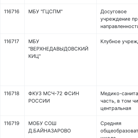
116716
МБУ "ГЦСПМ"
Досуговое
учреждение пр
направленност
116717
МБУ
Клубное учреж
"ВЕРХНЕДАВЫДОВСКИЙ
КИЦ"
116718
ФКУЗ МСЧ-72 ФСИН
Медико-санит
РОССИИ
часть, в том ч
центральная
116719
МОБУ СОШ
Средняя
Д.БАЙНАЗАРОВО
общеобразоват