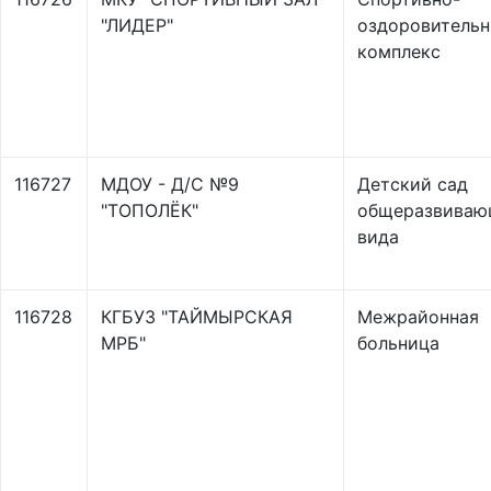
"ЛИДЕР"
оздоровитель
комплекс
116727
МДОУ - Д/С №9
Детский сад
"ТОПОЛЁК"
общеразвиваю
вида
116728
КГБУЗ "ТАЙМЫРСКАЯ
Межрайонная
МРБ"
больница