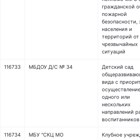
гражданской о
пожарной
безопасности,
населения и
территорий от
чрезвычайных
ситуаций
116733
МБДОУ Д/С № 34
Детский сад
общеразвиваю
вида с приори
осуществлени
одного или
нескольких
направлений р
воспитанников
116734
МБУ "СКЦ МО
Клубное учреж