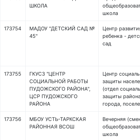
ШКОЛА
общеобразова
школа
173754
МАДОУ "ДЕТСКИЙ САД №
Центр развити
45"
ребенка - дет
сад
173755
ГКУСЗ "ЦЕНТР
Центр социал
СОЦИАЛЬНОЙ РАБОТЫ
защиты насел
ПУДОЖСКОГО РАЙОНА",
(отдел социал
ЦСР ПУДОЖСКОГО
защиты района
РАЙОНА
города, поселе
173756
МБОУ УСТЬ-ТАРКСКАЯ
Вечерняя (сме
РАЙОННАЯ ВСОШ
общеобразова
школа