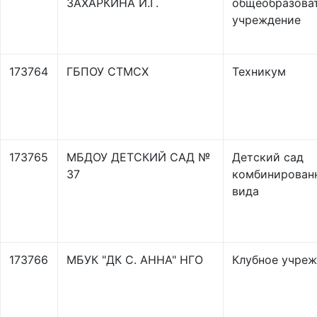
ЗАХАРКИНА И.Г.
общеобразова
учреждение
173764
ГБПОУ СТМСХ
Техникум
173765
МБДОУ ДЕТСКИЙ САД №
Детский сад
37
комбинирован
вида
173766
МБУК "ДК С. АННА" НГО
Клубное учре