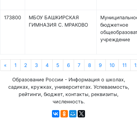
173800
МБОУ БАШКИРСКАЯ
Муниципально
ГИМНАЗИЯ С. МРАКОВО
бюджетное
общеобразова
учреждение
«
1
2
3
4
5
6
7
8
9
10
11
1
Образование России - Информация о школах,
садиках, кружках, университетах. Успеваемость,
рейтинги, бюджет, контакты, реквизиты,
численность.