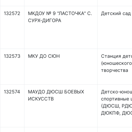
132572
МКДОУ № 9 "ЛАСТОЧКА" С.
Детский сад
СУРХ-ДИГОРА
132573
МКУ ДО СЮН
Станция дет
(юношеского
творчества
132574
МАУДО ДЮСШ БОЕВЫХ
Детско-юно
ИСКУССТВ
спортивные
(ДЮСШ, РД
ДЮКПФ, ДЮ