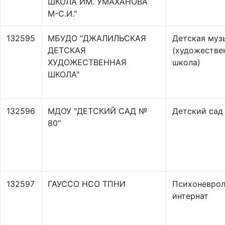
ШКОЛА ИМ. УМАХАНОВА
М-С.И."
132595
МБУДО "ДЖАЛИЛЬСКАЯ
Детская муз
ДЕТСКАЯ
(художестве
ХУДОЖЕСТВЕННАЯ
школа)
ШКОЛА"
132596
МДОУ "ДЕТСКИЙ САД №
Детский сад
80"
132597
ГАУССО НСО ТПНИ
Психоневрол
интернат