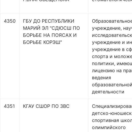
4350
ГБУ ДО РЕСПУБЛИКИ
Образовательно
МАРИЙ ЭЛ "СДЮСШ ПО
учреждение, нау
БОРЬБЕ НА ПОЯСАХ И
исследовательс
БОРЬБЕ КОРЭШ"
учреждение и и
учреждение в с
спорта и молож
политики, имею
лицензию на пра
ведения
образовательно
деятельности
4351
КГАУ СШОР ПО ЗВС
Специализирова
детско-юношеск
спортивная шко
олимпийского