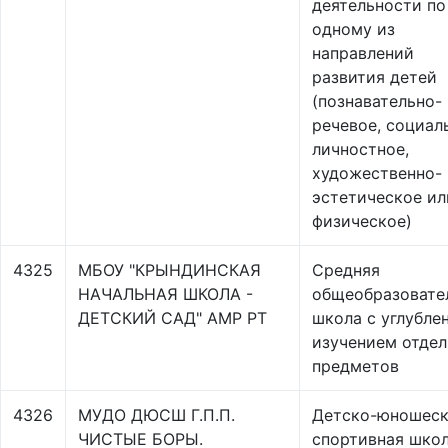
деятельности по
одному из
направлений
развития детей
(познавательно-
речевое, социал
личностное,
художественно-
эстетическое ил
физическое)
4325
МБОУ "КРЫНДИНСКАЯ
Средняя
НАЧАЛЬНАЯ ШКОЛА -
общеобразовате
ДЕТСКИЙ САД" АМР РТ
школа с углубле
изучением отде
предметов
4326
МУДО ДЮСШ Г.П.П.
Детско-юношеск
ЧИСТЫЕ БОРЫ.
спортивная шко