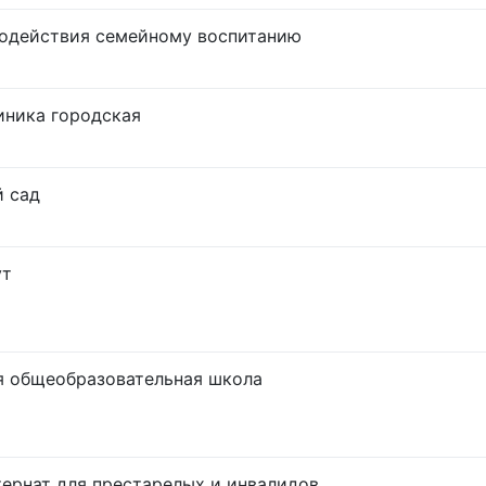
содействия семейному воспитанию
иника городская
й сад
ут
я общеобразовательная школа
ернат для престарелых и инвалидов