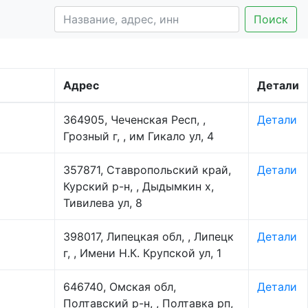
Поиск
Адрес
Детали
364905, Чеченская Респ, ,
Детали
Грозный г, , им Гикало ул, 4
357871, Ставропольский край,
Детали
Курский р-н, , Дыдымкин х,
Тивилева ул, 8
398017, Липецкая обл, , Липецк
Детали
г, , Имени Н.К. Крупской ул, 1
646740, Омская обл,
Детали
Полтавский р-н, , Полтавка рп,