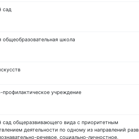
й сад
я общеобразовательная школа
искусств
о-профилактическое учреждение
й сад общеразвивающего вида с приоритетным
влением деятельности по одному из направлений раз
познавательно-речевое, социально-личностное,