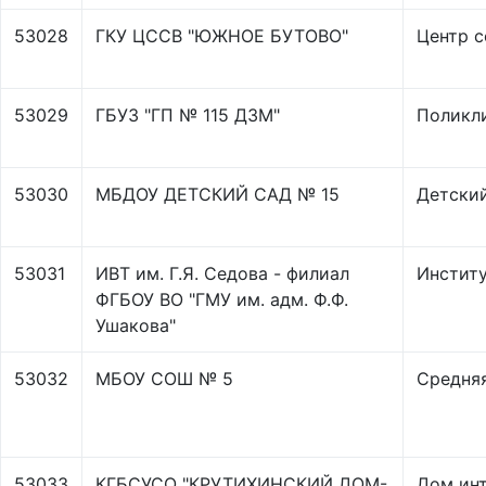
53028
ГКУ ЦССВ "ЮЖНОЕ БУТОВО"
Центр 
53029
ГБУЗ "ГП № 115 ДЗМ"
Поликл
53030
МБДОУ ДЕТСКИЙ САД № 15
Детски
53031
ИВТ им. Г.Я. Седова - филиал
Инстит
ФГБОУ ВО "ГМУ им. адм. Ф.Ф.
Ушакова"
53032
МБОУ СОШ № 5
Средня
53033
КГБСУСО "КРУТИХИНСКИЙ ДОМ-
Дом инт