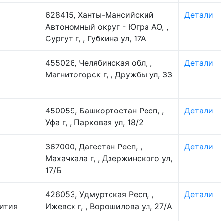
628415, Ханты-Мансийский
Детали
Автономный округ - Югра АО, ,
Сургут г, , Губкина ул, 17А
455026, Челябинская обл, ,
Детали
Магнитогорск г, , Дружбы ул, 33
450059, Башкортостан Респ, ,
Детали
Уфа г, , Парковая ул, 18/2
367000, Дагестан Респ, ,
Детали
Махачкала г, , Дзержинского ул,
17/Б
426053, Удмуртская Респ, ,
Детали
вития
Ижевск г, , Ворошилова ул, 27/А