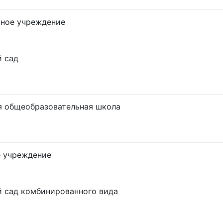
тное учреждение
й сад
я общеобразовательная школа
е учреждение
 сад комбинированного вида