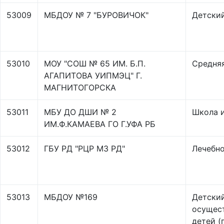
53009
МБДОУ № 7 "БУРОВИЧОК"
Детски
53010
МОУ "СОШ № 65 ИМ. Б.П.
Средня
АГАПИТОВА УИПМЭЦ" Г.
МАГНИТОГОРСКА
53011
МБУ ДО ДШИ № 2
Школа 
ИМ.Ф.КАМАЕВА ГО Г.УФА РБ
53012
ГБУ РД "РЦР МЗ РД"
Лечебн
53013
МБДОУ №169
Детски
осущест
детей (