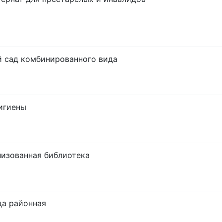
 сад комбинированного вида
игиены
изованная библиотека
ца районная