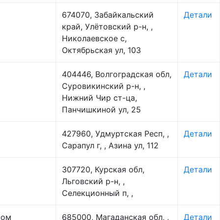
674070, Забайкальский
Детали
край, Улётовский р-н, ,
Николаевское с,
Октябрьская ул, 103
404446, Волгоградская обл,
Детали
Суровикинский р-н, ,
Нижний Чир ст-ца,
Панчишкиной ул, 25
427960, Удмуртская Респ, ,
Детали
Сарапул г, , Азина ул, 112
307720, Курская обл,
Детали
Льговский р-н, ,
Селекционный п, ,
вом
685000, Магаданская обл, ,
Детали