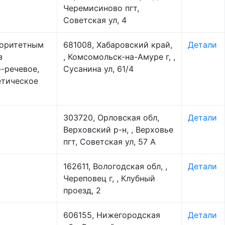
Черемисиново пгт,
Советская ул, 4
иоритетным
681008, Хабаровский край,
Детали
з
, Комсомольск-на-Амуре г, ,
-речевое,
Сусанина ул, 61/4
етическое
303720, Орловская обл,
Детали
Верховский р-н, , Верховье
пгт, Советская ул, 57 А
162611, Вологодская обл, ,
Детали
Череповец г, , Клубный
проезд, 2
606155, Нижегородская
Детали