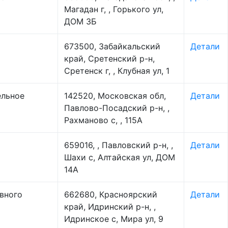
Магадан г, , Горького ул,
ДОМ 3Б
673500, Забайкальский
Детали
край, Сретенский р-н,
Сретенск г, , Клубная ул, 1
ельное
142520, Московская обл,
Детали
Павлово-Посадский р-н, ,
Рахманово с, , 115А
659016, , Павловский р-н, ,
Детали
Шахи с, Алтайская ул, ДОМ
14А
вного
662680, Красноярский
Детали
край, Идринский р-н, ,
Идринское с, Мира ул, 9