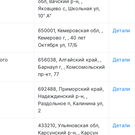
обл, Вачский р-н, ,
Яковцево с, Школьная ул,
10" А"
650001, Кемеровская обл, ,
Детали
Кемерово г, , 40 лет
Октября ул, 17/Б
ого
656038, Алтайский край, ,
Детали
Барнаул г, , Комсомольский
пр-кт, 77
692488, Приморский край,
Детали
Надеждинский р-н, ,
Раздольное п, Калинина ул,
2
433210, Ульяновская обл,
Детали
Карсунский р-н, , Карсун