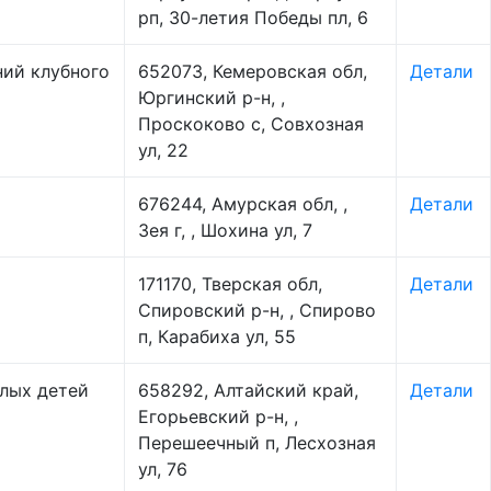
рп, 30-летия Победы пл, 6
ний клубного
652073, Кемеровская обл,
Детали
Юргинский р-н, ,
Проскоково с, Совхозная
ул, 22
676244, Амурская обл, ,
Детали
Зея г, , Шохина ул, 7
171170, Тверская обл,
Детали
Спировский р-н, , Спирово
п, Карабиха ул, 55
алых детей
658292, Алтайский край,
Детали
Егорьевский р-н, ,
Перешеечный п, Лесхозная
ул, 76