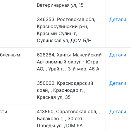
Ветеринарная ул, 15
346353, Ростовская обл,
Детали
Красносулинский р-н,
Красный Сулин г, ,
Сулинская ул, ДОМ Б/Н
убленным
628284, Ханты-Мансийский
Детали
Автономный округ - Югра
АО, , Урай г, , 3-й мкр, 46 А
350000, Краснодарский
Детали
край, , Краснодар г, ,
Красная ул, 35
сти
413860, Саратовская обл, ,
Детали
Балаково г, , 30 лет
Победы ул, ДОМ 6А