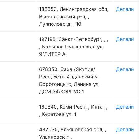
188653, Ленинградская обл,
Детали
Всеволожский р-н, ,
Лупполово д, , 10
197198, Санкт-Петербург, , ,
Детали
, Большая Пушкарская ул,
9/ЛИТЕР А
678350, Саха /Якутия/
Детали
Респ, Усть-Алданский у, ,
Борогонцы с, Ленина ул,
ДОМ 34/КОРПУС 1
169840, Коми Респ, , Инта г,
Детали
, Куратова ул, 1
432030, Ульяновская обл, ,
Детали
Ульяновск г, ,