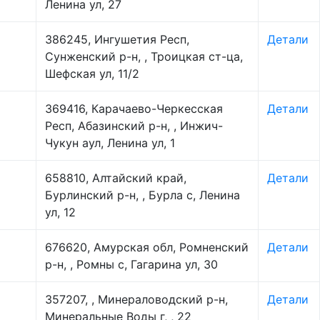
Ленина ул, 27
386245, Ингушетия Респ,
Детали
Сунженский р-н, , Троицкая ст-ца,
Шефская ул, 11/2
369416, Карачаево-Черкесская
Детали
Респ, Абазинский р-н, , Инжич-
Чукун аул, Ленина ул, 1
658810, Алтайский край,
Детали
Бурлинский р-н, , Бурла с, Ленина
ул, 12
676620, Амурская обл, Ромненский
Детали
р-н, , Ромны с, Гагарина ул, 30
357207, , Минераловодский р-н,
Детали
Минеральные Воды г, , 22