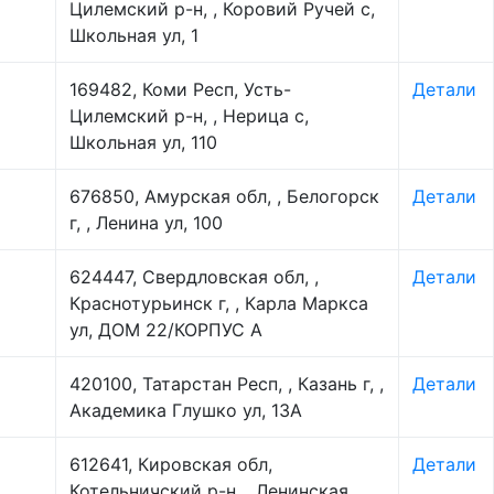
Цилемский р-н, , Коровий Ручей с,
Школьная ул, 1
169482, Коми Респ, Усть-
Детали
Цилемский р-н, , Нерица с,
Школьная ул, 110
676850, Амурская обл, , Белогорск
Детали
г, , Ленина ул, 100
624447, Свердловская обл, ,
Детали
Краснотурьинск г, , Карла Маркса
ул, ДОМ 22/КОРПУС А
420100, Татарстан Респ, , Казань г, ,
Детали
Академика Глушко ул, 13А
612641, Кировская обл,
Детали
Котельничский р-н, , Ленинская