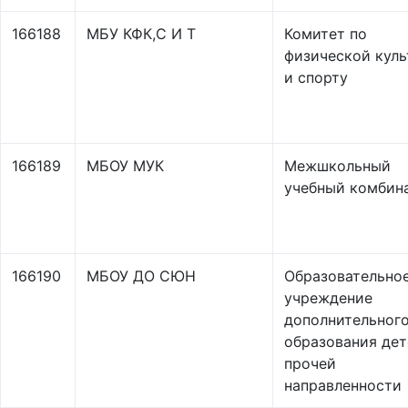
166188
МБУ КФК,С И Т
Комитет по
физической куль
и спорту
166189
МБОУ МУК
Межшкольный
учебный комбин
166190
МБОУ ДО СЮН
Образовательно
учреждение
дополнительног
образования дет
прочей
направленности