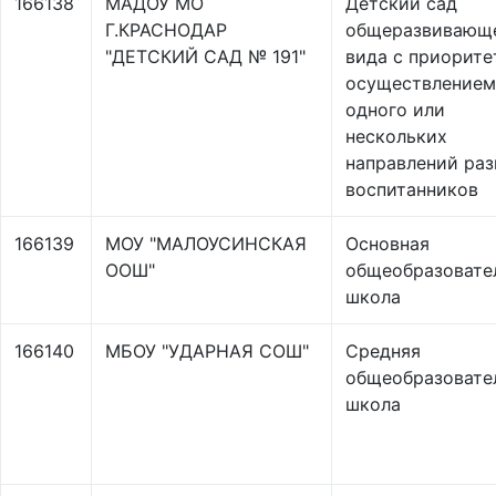
166138
МАДОУ МО
Детский сад
Г.КРАСНОДАР
общеразвивающ
"ДЕТСКИЙ САД № 191"
вида с приорит
осуществлением
одного или
нескольких
направлений раз
воспитанников
166139
МОУ "МАЛОУСИНСКАЯ
Основная
ООШ"
общеобразовате
школа
166140
МБОУ "УДАРНАЯ СОШ"
Средняя
общеобразовате
школа