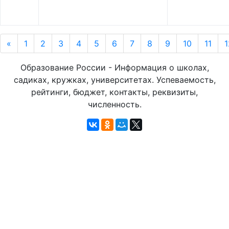
«
1
2
3
4
5
6
7
8
9
10
11
1
Образование России - Информация о школах,
садиках, кружках, университетах. Успеваемость,
рейтинги, бюджет, контакты, реквизиты,
численность.