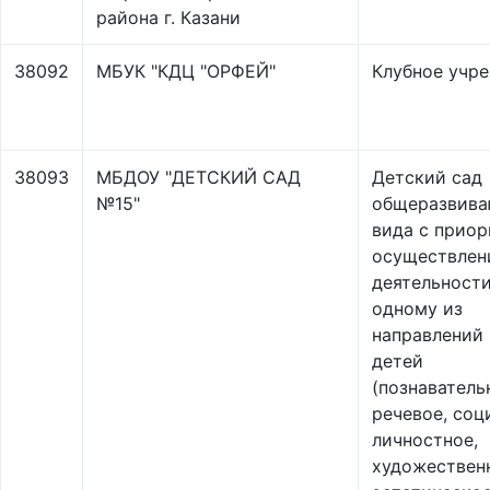
района г. Казани
38092
МБУК "КДЦ "ОРФЕЙ"
Клубное учр
38093
МБДОУ "ДЕТСКИЙ САД
Детский сад
№15"
общеразвив
вида с прио
осуществлен
деятельности
одному из
направлений 
детей
(познаватель
речевое, соц
личностное,
художествен