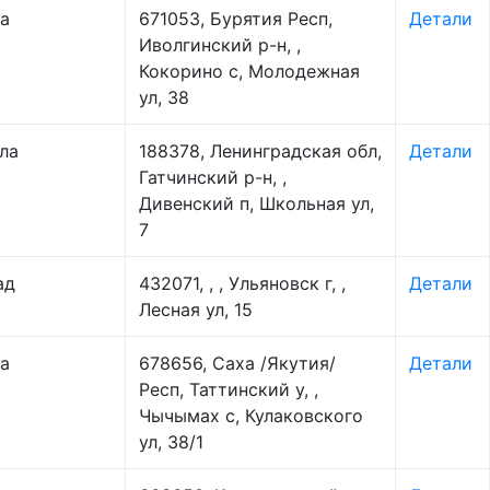
а
671053, Бурятия Респ,
Детали
Иволгинский р-н, ,
Кокорино с, Молодежная
ул, 38
ла
188378, Ленинградская обл,
Детали
Гатчинский р-н, ,
Дивенский п, Школьная ул,
7
ад
432071, , , Ульяновск г, ,
Детали
Лесная ул, 15
а
678656, Саха /Якутия/
Детали
Респ, Таттинский у, ,
Чычымах с, Кулаковского
ул, 38/1