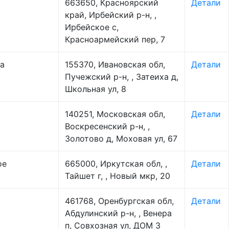
663650, Красноярский
Детали
край, Ирбейский р-н, ,
Ирбейское с,
Красноармейский пер, 7
а
155370, Ивановская обл,
Детали
Пучежский р-н, , Затеиха д,
Школьная ул, 8
140251, Московская обл,
Детали
Воскресенский р-н, ,
Золотово д, Моховая ул, 67
ое
665000, Иркутская обл, ,
Детали
Тайшет г, , Новый мкр, 20
461768, Оренбургская обл,
Детали
Абдулинский р-н, , Венера
п, Совхозная ул, ДОМ 3