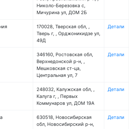
Николо-Березовка с,
Мичурина ул, ДОМ 2Б
ния
170028, Тверская обл, ,
Детали
Тверь г, , Орджоникидзе ул,
49Д
346160, Ростовская обл,
Детали
Верхнедонской р-н, ,
Мешковская ст-ца,
Центральная ул, 7
248032, Калужская обл, ,
Детали
Калуга г, , Первых
Коммунаров ул, ДОМ 19А
а
630518, Новосибирская
Детали
обл, Новосибирский р-н,