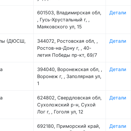
601503, Владимирская обл,
Детали
, Гусь-Хрустальный г, ,
Маяковского ул, 15
олы (ДЮСШ,
344072, Ростовская обл, ,
Детали
Ростов-на-Дону г, , 40-
летия Победы пр-кт, 69/7
а
394040, Воронежская обл, ,
Детали
Воронеж г, , Заполярная ул,
1
а
624802, Свердловская обл,
Детали
Сухоложский р-н, Сухой
Лог г, , Гоголя ул, 12
692180, Приморский край,
Детали