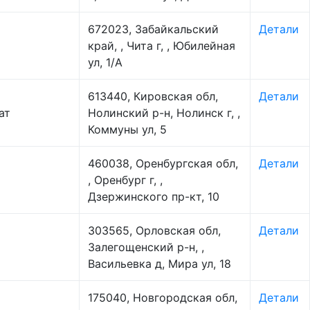
672023, Забайкальский
Детали
край, , Чита г, , Юбилейная
ул, 1/А
613440, Кировская обл,
Детали
ат
Нолинский р-н, Нолинск г, ,
Коммуны ул, 5
460038, Оренбургская обл,
Детали
, Оренбург г, ,
Дзержинского пр-кт, 10
303565, Орловская обл,
Детали
Залегощенский р-н, ,
Васильевка д, Мира ул, 18
175040, Новгородская обл,
Детали