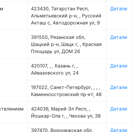
ем
423430, Татарстан Респ,
Детали
Альметьевский р-н, , Русский
Акташ с, Автодорожная ул, 9
391550, Рязанская обл,
Детали
Шацкий р-н, Шацк г, , Красная
Площадь ул, ДОМ 26
420107, , , Казань г, ,
Детали
Айвазовского ул, 24
197022, Санкт-Петербург, , , ,
Детали
Каменноостровский пр-кт, 48
ствлением
424036, Марий Эл Респ, ,
Детали
Йошкар-Ола г, , Чехова ул, 38
397470, Воронежская обл,
Детали