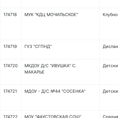
174718
МУК "КДЦ МОЧИЛЬСКОЕ"
Клубно
174719
ГУЗ "СГПНД"
Диспан
174720
МКДОУ Д/С "ИВУШКА" С.
Детски
МАКАРЬЕ
174721
МДОУ - Д/С №44 "СОСЕНКА"
Детски
174722
МОУ "ФАУСТОВСКАЯ СОШ"
Средня