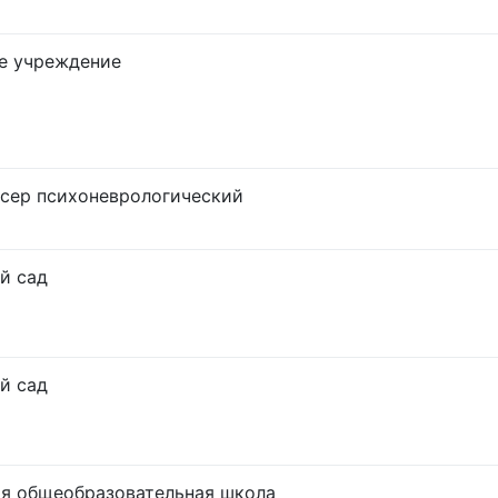
е учреждение
сер психоневрологический
й сад
й сад
я общеобразовательная школа