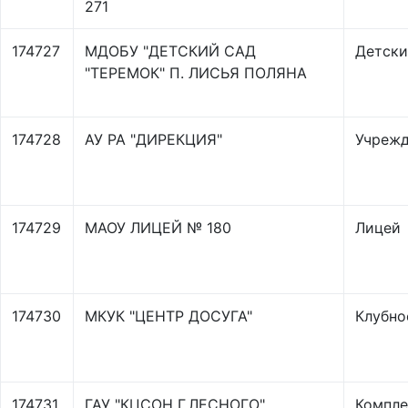
271
174727
МДОБУ "ДЕТСКИЙ САД
Детски
"ТЕРЕМОК" П. ЛИСЬЯ ПОЛЯНА
174728
АУ РА "ДИРЕКЦИЯ"
Учрежд
174729
МАОУ ЛИЦЕЙ № 180
Лицей
174730
МКУК "ЦЕНТР ДОСУГА"
Клубно
174731
ГАУ "КЦСОН Г.ЛЕСНОГО"
Компле