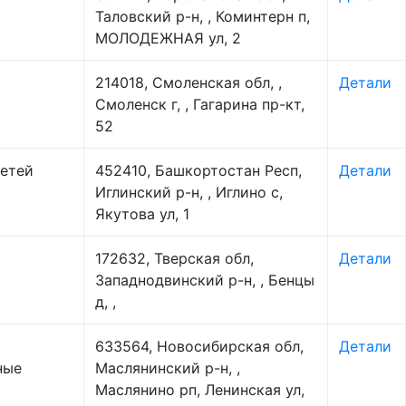
Таловский р-н, , Коминтерн п,
МОЛОДЕЖНАЯ ул, 2
214018, Смоленская обл, ,
Детали
Смоленск г, , Гагарина пр-кт,
52
детей
452410, Башкортостан Респ,
Детали
Иглинский р-н, , Иглино с,
Якутова ул, 1
172632, Тверская обл,
Детали
Западнодвинский р-н, , Бенцы
д, ,
633564, Новосибирская обл,
Детали
ные
Маслянинский р-н, ,
Маслянино рп, Ленинская ул,