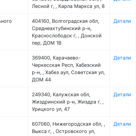
Лесной г, , Карла Маркса ул, 8
ьного
404160, Волгоградская обл,
Детали
Среднеахтубинский р-н,
Краснослободск г, , Донской
пер, ДОМ 1В
369400, Карачаево-
Детали
Черкесская Респ, Хабезский
р-н, , Хабез аул, Советская ул,
ДОМ 44
249340, Калужская обл,
Детали
Жиздринский р-н, Жиздра г, ,
Урицкого ул, 47
607060, Нижегородская обл, ,
Детали
Выкса г, , Островского ул,