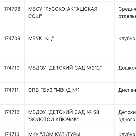
174708
МБОУ "РУССКО-АКТАШСКАЯ
Средня
СОШ"
отдель
174709
МБУК "КЦ"
Клубно
174710
МБДОУ "ДЕТСКИЙ САД №212"
Дошкол
174711
СПБ ГБУЗ "МВФД №1"
Диспан
174712
МБДОУ "ДЕТСКИЙ САД № 58
Детски
"ЗОЛОТОЙ КЛЮЧИК"
одного
174713
МКУ "ДОМ КУЛЬТУРЫ
Клубно