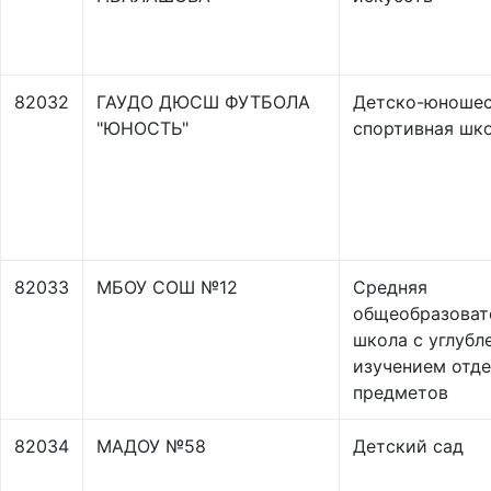
82032
ГАУДО ДЮСШ ФУТБОЛА
Детско-юношес
"ЮНОСТЬ"
спортивная шк
82033
МБОУ СОШ №12
Средняя
общеобразоват
школа с углубл
изучением отд
предметов
82034
МАДОУ №58
Детский сад