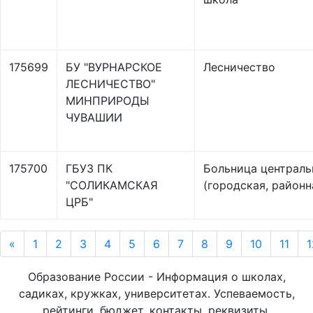
175699
БУ "ВУРНАРСКОЕ
Лесничество
ЛЕСНИЧЕСТВО"
МИНПРИРОДЫ
ЧУВАШИИ
175700
ГБУЗ ПК
Больница централь
"СОЛИКАМСКАЯ
(городская, районн
ЦРБ"
«
1
2
3
4
5
6
7
8
9
10
11
1
Образование России - Информация о школах,
садиках, кружках, университетах. Успеваемость,
рейтинги, бюджет, контакты, реквизиты,