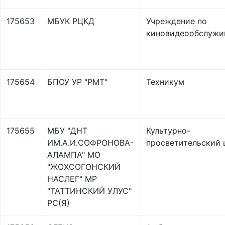
175653
МБУК РЦКД
Учреждение по
киновидеообслужи
175654
БПОУ УР "РМТ"
Техникум
175655
МБУ "ДНТ
Культурно-
ИМ.А.И.СОФРОНОВА-
просветительский 
АЛАМПА" МО
"ЖОХСОГОНСКИЙ
НАСЛЕГ" МР
"ТАТТИНСКИЙ УЛУС"
РС(Я)