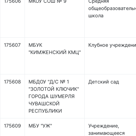
175606
МКОУ СОШ № 9
Средняя
общеобразователь
школа
175607
МБУК
Клубное учрежден
"КИМЖЕНСКИЙ КМЦ"
175608
МБДОУ "Д/С № 1
Детский сад
"ЗОЛОТОЙ КЛЮЧИК"
ГОРОДА ШУМЕРЛЯ
ЧУВАШСКОЙ
РЕСПУБЛИКИ
175609
МБУ "УЖ"
Учреждение,
занимающееся