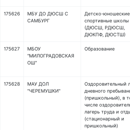
175626
МБУ ДО ДЮСШ С
Детско-юношеские
САМБУРГ
спортивные школы
(ДЮСШ, РДЮСШ,
ДЮКПФ, ДЮСТШ)
175627
МБОУ
Образование
"МИЛОГРАДОВСКАЯ
ОШ"
175628
МАУ ДОЛ
Оздоровительный л
"ЧЕРЕМУШКИ"
дневного пребыван
(пришкольный), в 
числе оздоровите
лагерь труда и отд
(стационарный и
пришкольный)