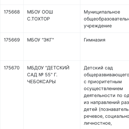
175668
МБОУ ООШ
Муниципальное
С.ТОХТОР
общеобразователь
учреждение
175669
МБОУ "ЭКГ"
Гимназия
175670
МБДОУ "ДЕТСКИЙ
Детский сад
САД № 55" Г.
общеразвивающего
ЧЕБОКСАРЫ
с приоритетным
осуществлением
деятельности по о
из направлений ра
детей (познаватель
речевое, социальн
личностное,