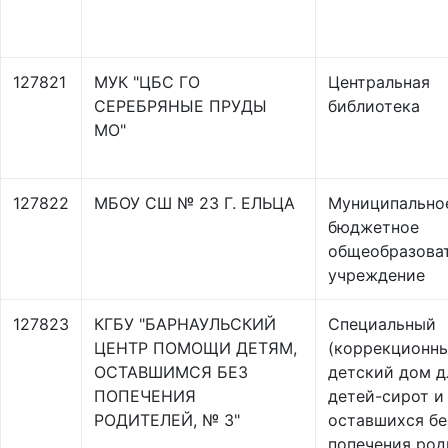
127821
МУК "ЦБС ГО
Центральная
СЕРЕБРЯНЫЕ ПРУДЫ
библиотека
МО"
127822
МБОУ СШ № 23 Г. ЕЛЬЦА
Муниципально
бюджетное
общеобразова
учреждение
127823
КГБУ "БАРНАУЛЬСКИЙ
Специальный
ЦЕНТР ПОМОЩИ ДЕТЯМ,
(коррекционн
ОСТАВШИМСЯ БЕЗ
детский дом д
ПОПЕЧЕНИЯ
детей-сирот и
РОДИТЕЛЕЙ, № 3"
оставшихся бе
попечения род