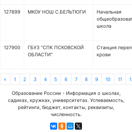
127899
МКОУ НОШ С.БЕЛЬТЮГИ
Начальная
общеобразова
школа
127900
ГБУЗ "СПК ПСКОВСКОЙ
Станция перел
ОБЛАСТИ"
крови
«
1
2
3
4
5
6
7
8
9
10
11
1
Образование России - Информация о школах,
садиках, кружках, университетах. Успеваемость,
рейтинги, бюджет, контакты, реквизиты,
численность.