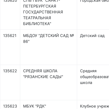
135620
СПБ ГБУК "САНКТ-
Городская биб
ПЕТЕРБУРГСКАЯ
ГОСУДАРСТВЕННАЯ
ТЕАТРАЛЬНАЯ
БИБЛИОТЕКА"
135621
МБДОУ "ДЕТСКИЙ САД №
Детский сад
86"
135622
СРЕДНЯЯ ШКОЛА
Средняя
"РЯЗАНСКИЕ САДЫ"
общеобразова
школа
135623
МБУК "РДК"
Клубное учре