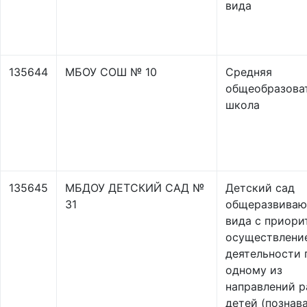
вида
135644
МБОУ СОШ № 10
Средняя
общеобразова
школа
135645
МБДОУ ДЕТСКИЙ САД №
Детский сад
31
общеразвива
вида с приор
осуществлени
деятельности 
одному из
направлений р
детей (познав