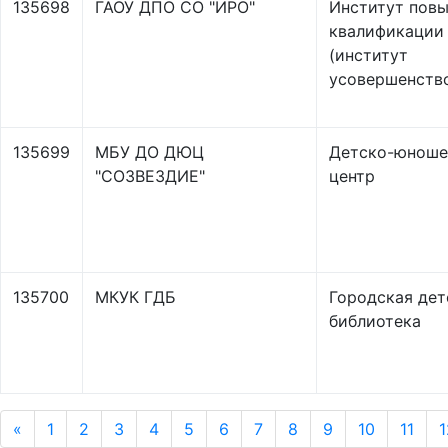
135698
ГАОУ ДПО СО "ИРО"
Институт пов
квалификации
(институт
усовершенств
135699
МБУ ДО ДЮЦ
Детско-юноше
"СОЗВЕЗДИЕ"
центр
135700
МКУК ГДБ
Городская дет
библиотека
«
1
2
3
4
5
6
7
8
9
10
11
1