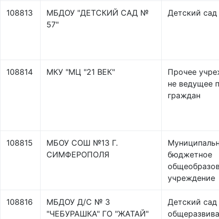
108813
МБДОУ "ДЕТСКИЙ САД №
Детский сад
57"
108814
МКУ "МЦ "21 ВЕК"
Прочее учре
не ведущее 
граждан
108815
МБОУ СОШ №13 Г.
Муниципаль
СИМФЕРОПОЛЯ
бюджетное
общеобразов
учреждение
108816
МБДОУ Д/С № 3
Детский сад
"ЧЕБУРАШКА" ГО "ЖАТАЙ"
общеразвив