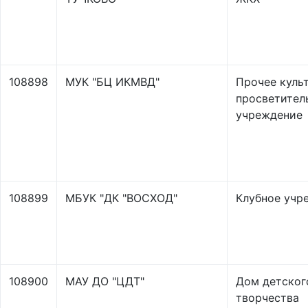
108898
МУК "БЦ ИКМВД"
Прочее куль
просветител
учреждение
108899
МБУК "ДК "ВОСХОД"
Клубное учр
108900
МАУ ДО "ЦДТ"
Дом детског
творчества