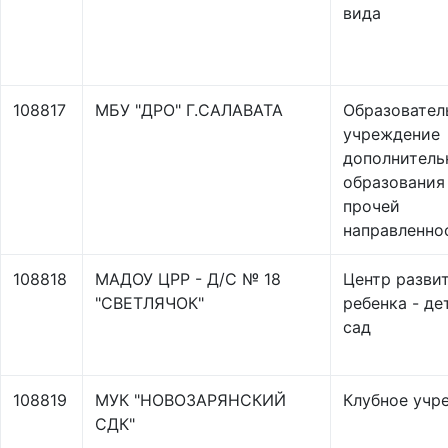
вида
108817
МБУ "ДРО" Г.САЛАВАТА
Образовател
учреждение
дополнитель
образования
прочей
направленно
108818
МАДОУ ЦРР - Д/С № 18
Центр разви
"СВЕТЛЯЧОК"
ребенка - де
сад
108819
МУК "НОВОЗАРЯНСКИЙ
Клубное учр
СДК"