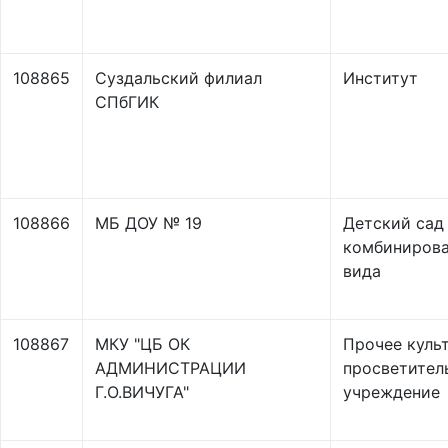
108865
Суздальский филиал
Институт
СПбГИК
108866
МБ ДОУ № 19
Детский сад
комбинирова
вида
108867
МКУ "ЦБ ОК
Прочее куль
АДМИНИСТРАЦИИ
просветител
Г.О.ВИЧУГА"
учреждение