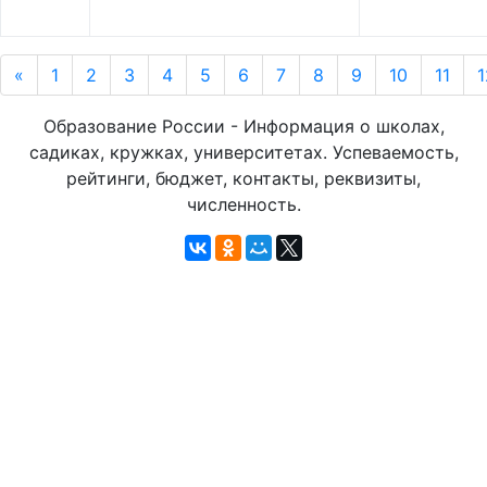
«
1
2
3
4
5
6
7
8
9
10
11
1
Образование России - Информация о школах,
садиках, кружках, университетах. Успеваемость,
рейтинги, бюджет, контакты, реквизиты,
численность.