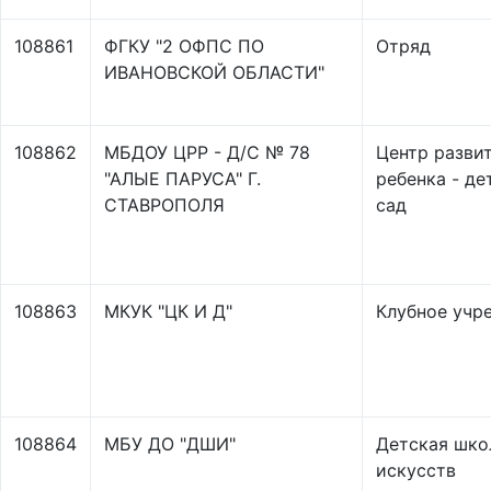
108861
ФГКУ "2 ОФПС ПО
Отряд
ИВАНОВСКОЙ ОБЛАСТИ"
108862
МБДОУ ЦРР - Д/С № 78
Центр разви
"АЛЫЕ ПАРУСА" Г.
ребенка - де
СТАВРОПОЛЯ
сад
108863
МКУК "ЦК И Д"
Клубное учр
108864
МБУ ДО "ДШИ"
Детская шко
искусств