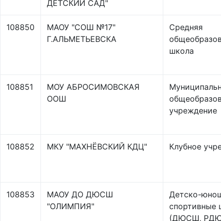
ДЕТСКИЙ САД"
108850
МАОУ "СОШ №17"
Средняя
Г.АЛЬМЕТЬЕВСКА
общеобразов
школа
108851
МОУ АБРОСИМОВСКАЯ
Муниципаль
ООШ
общеобразов
учреждение
108852
МКУ "МАХНЁВСКИЙ КДЦ"
Клубное учр
108853
МАОУ ДО ДЮСШ
Детско-юно
"ОЛИМПИЯ"
спортивные
(ДЮСШ, РД