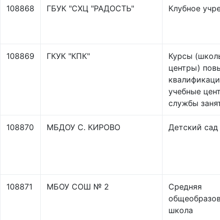
108868
ГБУК "СХЦ "РАДОСТЬ"
Клубное учр
108869
ГКУК "КПК"
Курсы (школ
центры) пов
квалификаци
учебные цен
службы заня
108870
МБДОУ С. КИРОВО
Детский сад
108871
МБОУ СОШ № 2
Средняя
общеобразов
школа