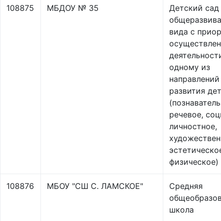
108875
МБДОУ № 35
Детский сад
общеразвив
вида с прио
осуществле
деятельност
одному из
направлений
развития де
(познаватель
речевое, соц
личностное,
художествен
эстетическо
физическое)
108876
МБОУ "СШ С. ЛАМСКОЕ"
Средняя
общеобразов
школа