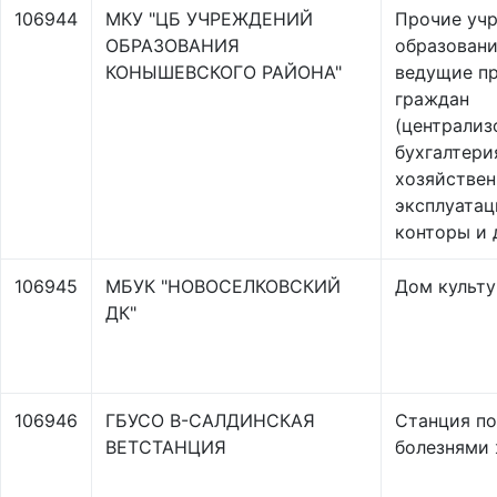
106944
МКУ "ЦБ УЧРЕЖДЕНИЙ
Прочие уч
ОБРАЗОВАНИЯ
образовани
КОНЫШЕВСКОГО РАЙОНА"
ведущие п
граждан
(централиз
бухгалтери
хозяйствен
эксплуата
конторы и 
106945
МБУК "НОВОСЕЛКОВСКИЙ
Дом культ
ДК"
106946
ГБУСО В-САЛДИНСКАЯ
Станция по
ВЕТСТАНЦИЯ
болезнями