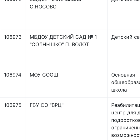
С.НОСОВО
106973
МБДОУ ДЕТСКИЙ САД № 1
Детский са
"СОЛНЫШКО" П. ВОЛОТ
106974
МОУ СООШ
Основная
общеобраз
школа
106975
ГБУ СО "ВРЦ"
Реабилита
центр для 
подростков
ограничен
возможнос