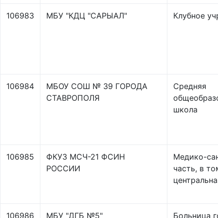
106983
МБУ "КДЦ "САРЫАЛ"
Клубное у
106984
МБОУ СОШ № 39 ГОРОДА
Средняя
СТАВРОПОЛЯ
общеобраз
школа
106985
ФКУЗ МСЧ-21 ФСИН
Медико-са
РОССИИ
часть, в то
центральна
106986
МБУ "ДГБ №5"
Больница г