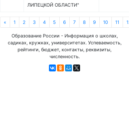
ЛИПЕЦКОЙ ОБЛАСТИ"
«
1
2
3
4
5
6
7
8
9
10
11
1
Образование России - Информация о школах,
садиках, кружках, университетах. Успеваемость,
рейтинги, бюджет, контакты, реквизиты,
численность.