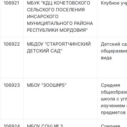
106921
МБУК "КДЦ КОЧЕТОВСКОГО
Клубное у
СЕЛЬСКОГО ПОСЕЛЕНИЯ
ИНСАРСКОГО
МУНИЦИПАЛЬНОГО РАЙОНА
РЕСПУБЛИКИ МОРДОВИЯ"
106922
МБДОУ "СТАРОЯТЧИНСКИЙ
Детский са
ДЕТСКИЙ САД"
общеразви
вида
106923
МБОУ "ЗООШ№5"
Средняя
общеобраз
школа с уг
изучением 
предметов
106924
МБОУ СОШ № 3
Средняя