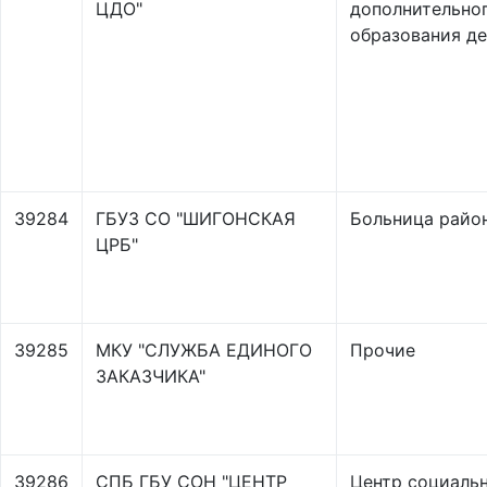
ЦДО"
дополнительно
образования д
39284
ГБУЗ СО "ШИГОНСКАЯ
Больница райо
ЦРБ"
39285
МКУ "СЛУЖБА ЕДИНОГО
Прочие
ЗАКАЗЧИКА"
39286
СПБ ГБУ СОН "ЦЕНТР
Центр социаль