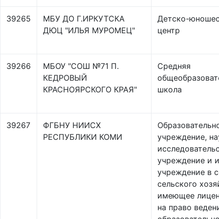
39265
МБУ ДО Г.ИРКУТСКА
Детско-юноше
ДЮЦ "ИЛЬЯ МУРОМЕЦ"
центр
39266
МБОУ "СОШ №71 П.
Средняя
КЕДРОВЫЙ
общеобразоват
КРАСНОЯРСКОГО КРАЯ"
школа
39267
ФГБНУ НИИСХ
Образовательн
РЕСПУБЛИКИ КОМИ
учреждение, на
исследователь
учреждение и 
учреждение в 
сельского хозя
имеющее лице
на право веден