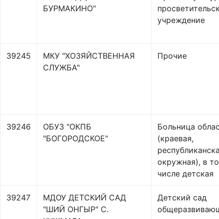
БУРМАКИНО"
просветительс
учреждение
39245
МКУ "ХОЗЯЙСТВЕННАЯ
Прочие
СЛУЖБА"
39246
ОБУЗ "ОКПБ
Больница обла
"БОГОРОДСКОЕ"
(краевая,
республиканска
окружная), в т
числе детская
39247
МДОУ ДЕТСКИЙ САД
Детский сад
"ШИЙ ОНГЫР" С.
общеразвиваю