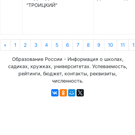
"ТРОИЦКИЙ"
«
1
2
3
4
5
6
7
8
9
10
11
1
Образование России - Информация о школах,
садиках, кружках, университетах. Успеваемость,
рейтинги, бюджет, контакты, реквизиты,
численность.