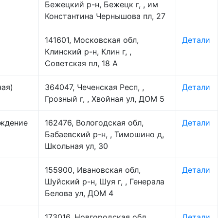
Бежецкий р-н, Бежецк г, , им
Константина Чернышова пл, 27
141601, Московская обл,
Детали
Клинский р-н, Клин г, ,
Советская пл, 18 А
ная)
364047, Чеченская Респ, ,
Детали
Грозный г, , Хвойная ул, ДОМ 5
еждение
162476, Вологодская обл,
Детали
Бабаевский р-н, , Тимошино д,
Школьная ул, 30
155900, Ивановская обл,
Детали
Шуйский р-н, Шуя г, , Генерала
Белова ул, ДОМ 4
173016, Новгородская обл, ,
Детали