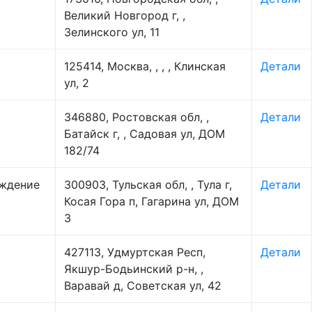
Великий Новгород г, ,
Зелинского ул, 11
125414, Москва, , , , Клинская
Детали
ул, 2
346880, Ростовская обл, ,
Детали
Батайск г, , Садовая ул, ДОМ
182/74
еждение
300903, Тульская обл, , Тула г,
Детали
Косая Гора п, Гагарина ул, ДОМ
3
427113, Удмуртская Респ,
Детали
Якшур-Бодьинский р-н, ,
Варавай д, Советская ул, 42