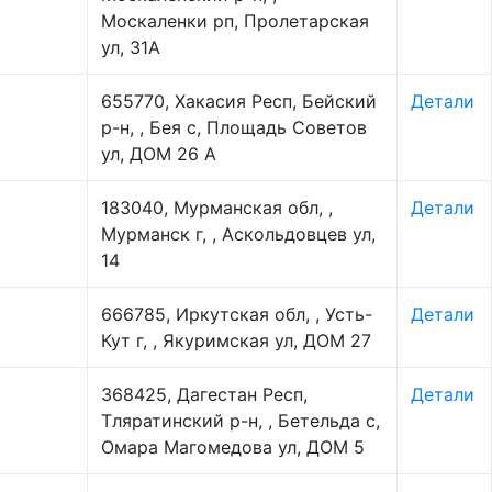
Москаленки рп, Пролетарская
ул, 31А
655770, Хакасия Респ, Бейский
Детали
р-н, , Бея с, Площадь Советов
ул, ДОМ 26 А
183040, Мурманская обл, ,
Детали
Мурманск г, , Аскольдовцев ул,
14
666785, Иркутская обл, , Усть-
Детали
Кут г, , Якуримская ул, ДОМ 27
368425, Дагестан Респ,
Детали
Тляратинский р-н, , Бетельда с,
Омара Магомедова ул, ДОМ 5