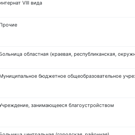
интернат VIII вида
Прочие
Больница областная (краевая, республиканская, окруж
Муниципальное бюджетное общеобразовательное учр
Учреждение, занимающееся благоустройством
Больница центральная (городская, районная)